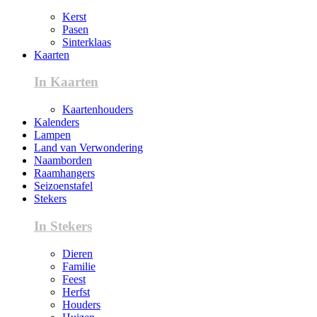
Kerst
Pasen
Sinterklaas
Kaarten
In Kaarten
Kaartenhouders
Kalenders
Lampen
Land van Verwondering
Naamborden
Raamhangers
Seizoenstafel
Stekers
In Stekers
Dieren
Familie
Feest
Herfst
Houders