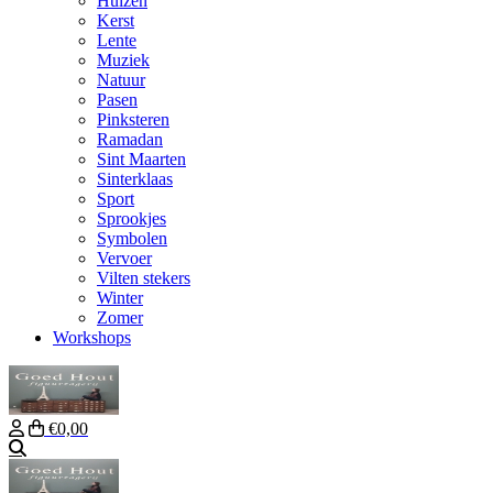
Huizen
Kerst
Lente
Muziek
Natuur
Pasen
Pinksteren
Ramadan
Sint Maarten
Sinterklaas
Sport
Sprookjes
Symbolen
Vervoer
Vilten stekers
Winter
Zomer
Workshops
€0,00
Zoeken