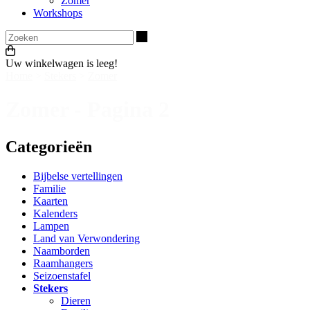
Zomer
Workshops
Zoeken
Uw winkelwagen is leeg!
Home
>
Stekers
>
Zomer
Zomer - Pagina 2
Categorieën
Bijbelse vertellingen
Familie
Kaarten
Kalenders
Lampen
Land van Verwondering
Naamborden
Raamhangers
Seizoenstafel
Stekers
Dieren