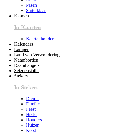
Pasen
Sinterklaas
Kaarten
In Kaarten
Kaartenhouders
Kalenders
Lampen
Land van Verwondering
Naamborden
Raamhangers
Seizoenstafel
Stekers
In Stekers
Dieren
Familie
Feest
Herfst
Houders
Huizen
Kerst