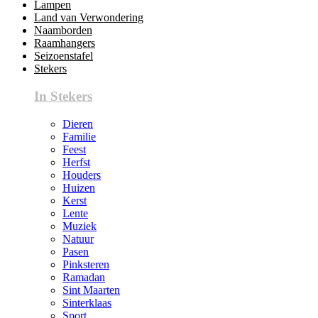
Lampen
Land van Verwondering
Naamborden
Raamhangers
Seizoenstafel
Stekers
In Stekers
Dieren
Familie
Feest
Herfst
Houders
Huizen
Kerst
Lente
Muziek
Natuur
Pasen
Pinksteren
Ramadan
Sint Maarten
Sinterklaas
Sport