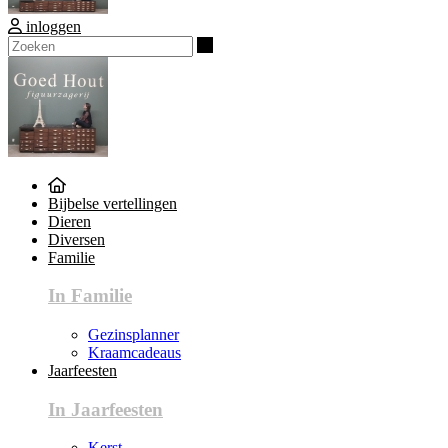
inloggen
Zoeken
Bijbelse vertellingen
Dieren
Diversen
Familie
In Familie
Gezinsplanner
Kraamcadeaus
Jaarfeesten
In Jaarfeesten
Kerst