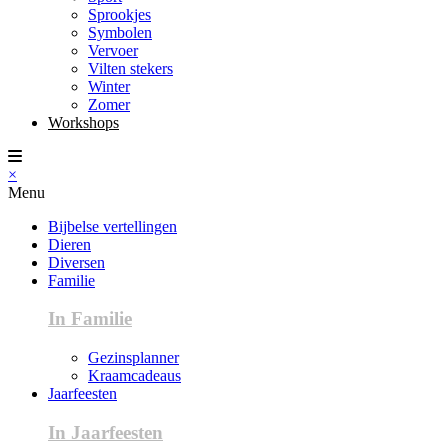
Sprookjes
Symbolen
Vervoer
Vilten stekers
Winter
Zomer
Workshops
×
Menu
Bijbelse vertellingen
Dieren
Diversen
Familie
In Familie
Gezinsplanner
Kraamcadeaus
Jaarfeesten
In Jaarfeesten