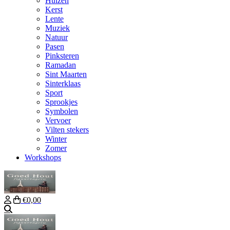
Huizen
Kerst
Lente
Muziek
Natuur
Pasen
Pinksteren
Ramadan
Sint Maarten
Sinterklaas
Sport
Sprookjes
Symbolen
Vervoer
Vilten stekers
Winter
Zomer
Workshops
€0,00
Zoeken