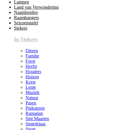
Lampen
Land van Verwondering
Naamborden
Raamhangers
Seizoenstafel
Stekers
In Stekers
Dieren
Familie
Feest
Herfst
Houders
Huizen
Kerst
Lente
Muziek
Natuur
Pasen
Pinksteren
Ramadan
Sint Maarten
Sinterklaas
Sport