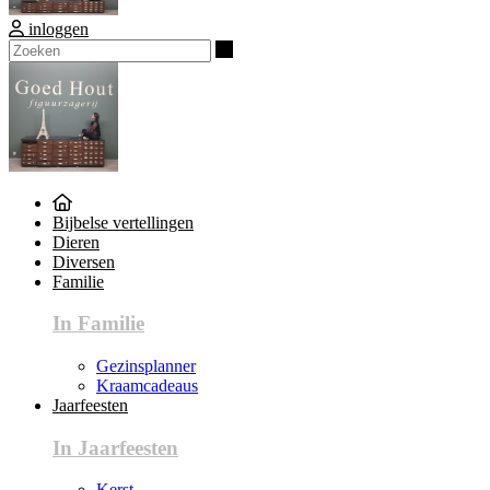
inloggen
Zoeken
Bijbelse vertellingen
Dieren
Diversen
Familie
In Familie
Gezinsplanner
Kraamcadeaus
Jaarfeesten
In Jaarfeesten
Kerst