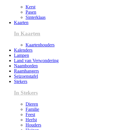
Kerst
Pasen
Sinterklaas
Kaarten
In Kaarten
Kaartenhouders
Kalenders
Lampen
Land van Verwondering
Naamborden
Raamhangers
Seizoenstafel
Stekers
In Stekers
Dieren
Familie
Feest
Herfst
Houders