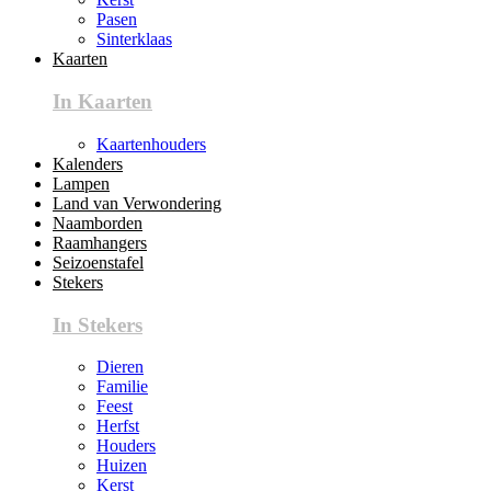
Pasen
Sinterklaas
Kaarten
In Kaarten
Kaartenhouders
Kalenders
Lampen
Land van Verwondering
Naamborden
Raamhangers
Seizoenstafel
Stekers
In Stekers
Dieren
Familie
Feest
Herfst
Houders
Huizen
Kerst