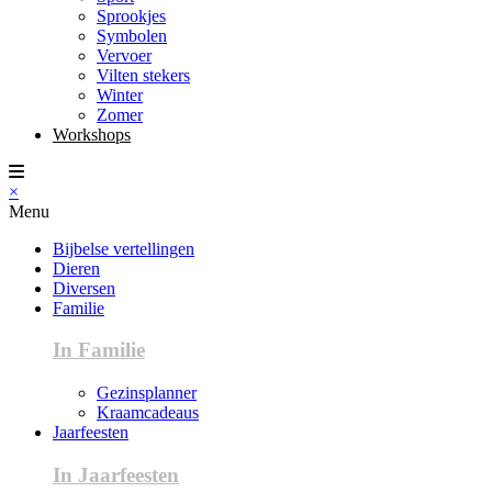
Sprookjes
Symbolen
Vervoer
Vilten stekers
Winter
Zomer
Workshops
×
Menu
Bijbelse vertellingen
Dieren
Diversen
Familie
In Familie
Gezinsplanner
Kraamcadeaus
Jaarfeesten
In Jaarfeesten