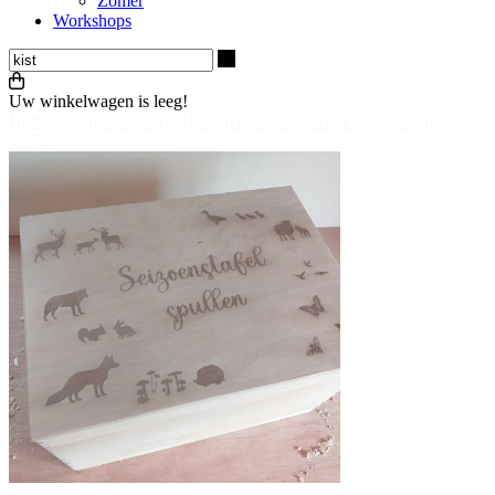
Zomer
Workshops
Zoeken
Uw winkelwagen is leeg!
Home
>
Seizoenstafel
>
Houten bewaarkist voor seizoenstafel-
spullen