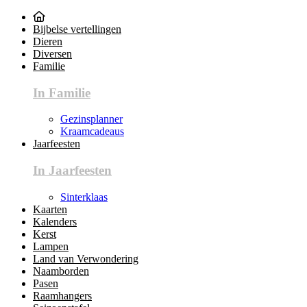
Bijbelse vertellingen
Dieren
Diversen
Familie
In Familie
Gezinsplanner
Kraamcadeaus
Jaarfeesten
In Jaarfeesten
Sinterklaas
Kaarten
Kalenders
Kerst
Lampen
Land van Verwondering
Naamborden
Pasen
Raamhangers