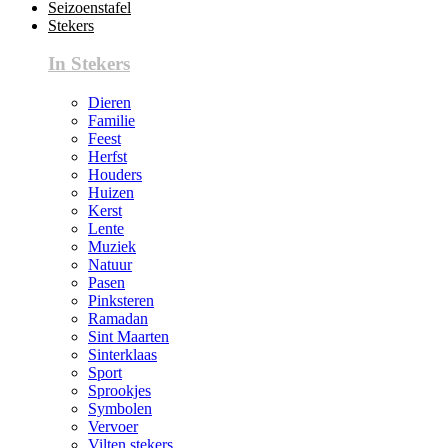
Seizoenstafel
Stekers
In Stekers
Dieren
Familie
Feest
Herfst
Houders
Huizen
Kerst
Lente
Muziek
Natuur
Pasen
Pinksteren
Ramadan
Sint Maarten
Sinterklaas
Sport
Sprookjes
Symbolen
Vervoer
Vilten stekers