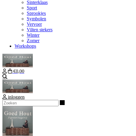
Sinterklaas
Sport
Sprookjes
Symbolen
Vervoer
Vilten stekers
Winter
Zomer
Workshops
€0,00
Zoeken
inloggen
Zoeken