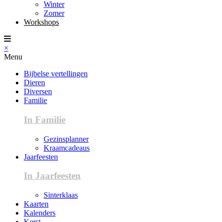
Winter
Zomer
Workshops
×
Menu
Bijbelse vertellingen
Dieren
Diversen
Familie
In Familie
Gezinsplanner
Kraamcadeaus
Jaarfeesten
In Jaarfeesten
Sinterklaas
Kaarten
Kalenders
Kerst