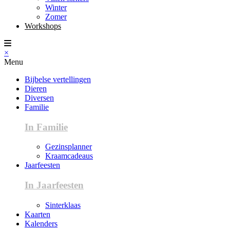
Winter
Zomer
Workshops
×
Menu
Bijbelse vertellingen
Dieren
Diversen
Familie
In Familie
Gezinsplanner
Kraamcadeaus
Jaarfeesten
In Jaarfeesten
Sinterklaas
Kaarten
Kalenders