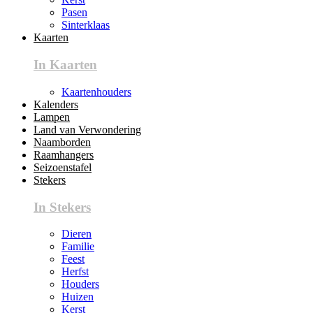
Pasen
Sinterklaas
Kaarten
In Kaarten
Kaartenhouders
Kalenders
Lampen
Land van Verwondering
Naamborden
Raamhangers
Seizoenstafel
Stekers
In Stekers
Dieren
Familie
Feest
Herfst
Houders
Huizen
Kerst