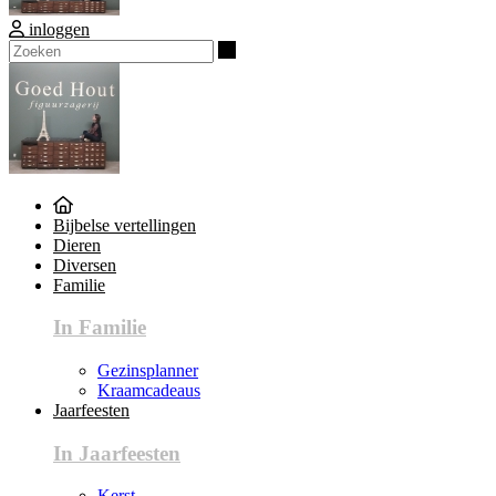
inloggen
Zoeken
Bijbelse vertellingen
Dieren
Diversen
Familie
In Familie
Gezinsplanner
Kraamcadeaus
Jaarfeesten
In Jaarfeesten
Kerst