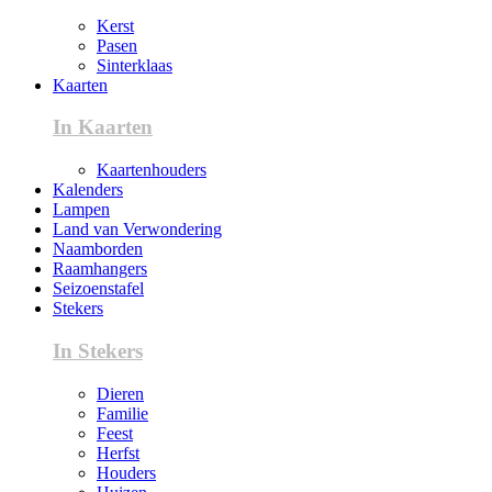
Kerst
Pasen
Sinterklaas
Kaarten
In Kaarten
Kaartenhouders
Kalenders
Lampen
Land van Verwondering
Naamborden
Raamhangers
Seizoenstafel
Stekers
In Stekers
Dieren
Familie
Feest
Herfst
Houders