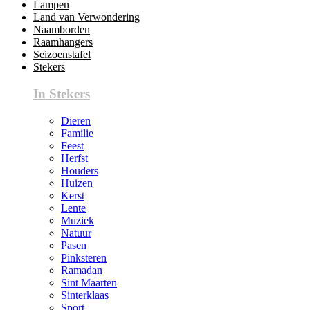
Lampen
Land van Verwondering
Naamborden
Raamhangers
Seizoenstafel
Stekers
In Stekers
Dieren
Familie
Feest
Herfst
Houders
Huizen
Kerst
Lente
Muziek
Natuur
Pasen
Pinksteren
Ramadan
Sint Maarten
Sinterklaas
Sport