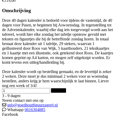
€119,00
Omschrijving
Deze 40 dagen kalender is bedoeld voor tijdens de vastentijd, de 40
dagen voor Pasen, te beginnen bij Aswoensdag. In tegenstelling tot
de Adventskalender, waarbij elke dag iets toegevoegd wordt aan het
tafereel, wordt hier elke zondag het tafetlje opnieuw gevuld met
teksten en figuurtjes die bij de betreffende zondag horen. In totaal
bestaat deze kalender uit 1 tafeltje, 29 stekers, waarvan 1
geillustreerd door Roos van Wijk, 5 kaarthouders, 21 tekstkaartjes
en 1 kaartje met een illustratie, ook getekend door Roos. De kaartjes
komen geprint op A4 karton, en mogen zelf uitgeknipt worden. Er
komt tevens een uitleg/handleiding bij.
Deze kalender wordt op bestelling gemaakt, en de levertijd is zeker
2 weken. Deze moet je dus minimaal 2 weken voor as woensdag
bestellen, anders krijg je hem waarschijnlijk te laat binnen. Liever
nog een week of 3/4!
Bestellen
3 - 9 dagen
Neem contact met ons op
info@goedhoutfiguurzagerij.nl
Whatsapp
0616304885
Facebook