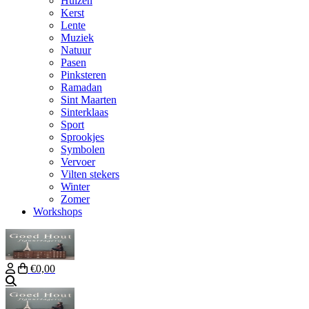
Huizen
Kerst
Lente
Muziek
Natuur
Pasen
Pinksteren
Ramadan
Sint Maarten
Sinterklaas
Sport
Sprookjes
Symbolen
Vervoer
Vilten stekers
Winter
Zomer
Workshops
€0,00
Zoeken