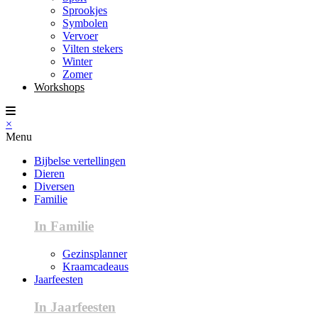
Sprookjes
Symbolen
Vervoer
Vilten stekers
Winter
Zomer
Workshops
×
Menu
Bijbelse vertellingen
Dieren
Diversen
Familie
In Familie
Gezinsplanner
Kraamcadeaus
Jaarfeesten
In Jaarfeesten