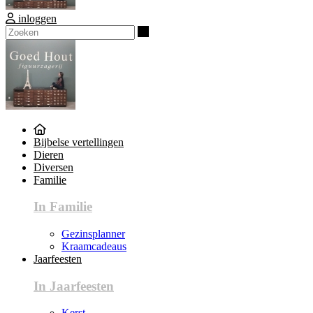
inloggen
Zoeken
Bijbelse vertellingen
Dieren
Diversen
Familie
In Familie
Gezinsplanner
Kraamcadeaus
Jaarfeesten
In Jaarfeesten
Kerst