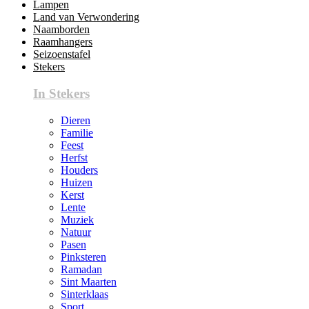
Lampen
Land van Verwondering
Naamborden
Raamhangers
Seizoenstafel
Stekers
In Stekers
Dieren
Familie
Feest
Herfst
Houders
Huizen
Kerst
Lente
Muziek
Natuur
Pasen
Pinksteren
Ramadan
Sint Maarten
Sinterklaas
Sport