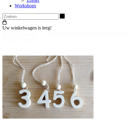
Zomer
Workshops
Zoeken
Uw winkelwagen is leeg!
Home
>
Diversen
>
Cijfers om aan een ketting te rijgen, leuk om te
krijgen als jarige!