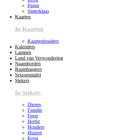
Pasen
Sinterklaas
Kaarten
In Kaarten
Kaartenhouders
Kalenders
Lampen
Land van Verwondering
Naamborden
Raamhangers
Seizoenstafel
Stekers
In Stekers
Dieren
Familie
Feest
Herfst
Houders
Huizen
Kerst