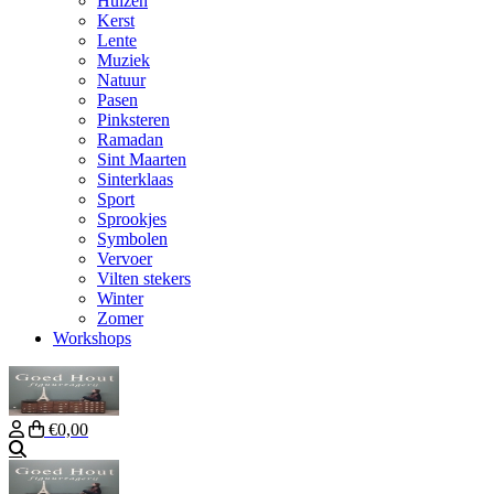
Huizen
Kerst
Lente
Muziek
Natuur
Pasen
Pinksteren
Ramadan
Sint Maarten
Sinterklaas
Sport
Sprookjes
Symbolen
Vervoer
Vilten stekers
Winter
Zomer
Workshops
€0,00
Zoeken