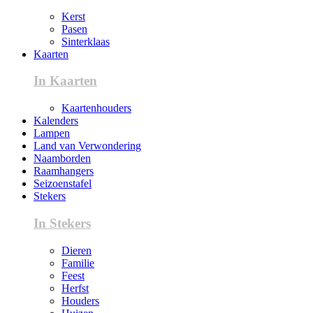
Kerst
Pasen
Sinterklaas
Kaarten
In Kaarten
Kaartenhouders
Kalenders
Lampen
Land van Verwondering
Naamborden
Raamhangers
Seizoenstafel
Stekers
In Stekers
Dieren
Familie
Feest
Herfst
Houders