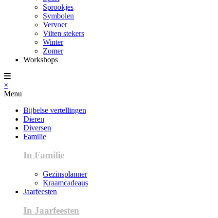
Sprookjes
Symbolen
Vervoer
Vilten stekers
Winter
Zomer
Workshops
×
Menu
Bijbelse vertellingen
Dieren
Diversen
Familie
In Familie
Gezinsplanner
Kraamcadeaus
Jaarfeesten
In Jaarfeesten