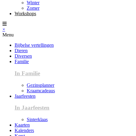
Winter
Zomer
Workshops
×
Menu
Bijbelse vertellingen
Dieren
Diversen
Familie
In Familie
Gezinsplanner
Kraamcadeaus
Jaarfeesten
In Jaarfeesten
Sinterklaas
Kaarten
Kalenders
Kerst