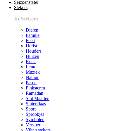
Seizoenstafel
Stekers
In Stekers
Dieren
Familie
Feest
Herfst
Houders
Huizen
Kerst
Lente
Muziek
Natuur
Pasen
Pinksteren
Ramadan
Sint Maarten
Sinterklaas
Sport
Sprookjes
Symbolen
Vervoer
Vilten stekers