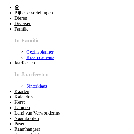
Bijbelse vertellingen
Dieren
Diversen
Familie
In Familie
Gezinsplanner
Kraamcadeaus
Jaarfeesten
In Jaarfeesten
Sinterklaas
Kaarten
Kalenders
Kerst
Lampen
Land van Verwondering
Naamborden
Pasen
Raamhangers