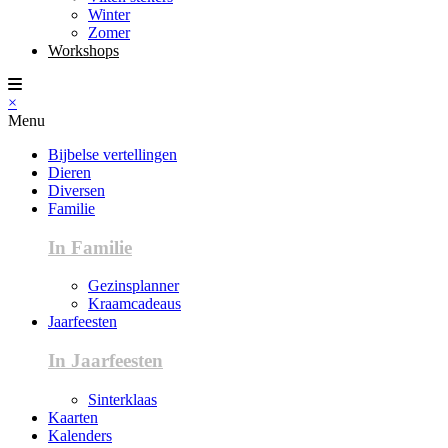
Winter
Zomer
Workshops
×
Menu
Bijbelse vertellingen
Dieren
Diversen
Familie
In Familie
Gezinsplanner
Kraamcadeaus
Jaarfeesten
In Jaarfeesten
Sinterklaas
Kaarten
Kalenders