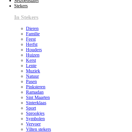
Seizoenstafel
Stekers
In Stekers
Dieren
Familie
Feest
Herfst
Houders
Huizen
Kerst
Lente
Muziek
Natuur
Pasen
Pinksteren
Ramadan
Sint Maarten
Sinterklaas
Sport
Sprookjes
Symbolen
Vervoer
Vilten stekers