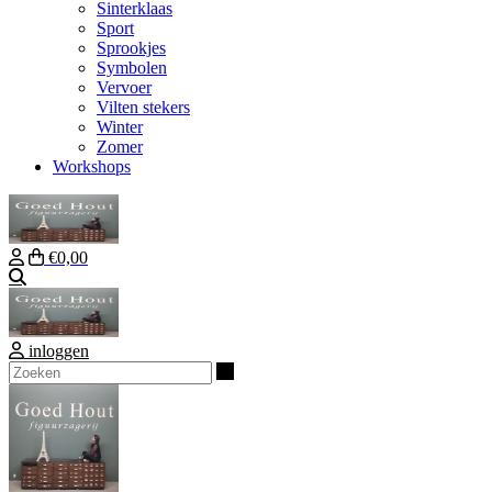
Sinterklaas
Sport
Sprookjes
Symbolen
Vervoer
Vilten stekers
Winter
Zomer
Workshops
€0,00
Zoeken
inloggen
Zoeken