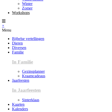
Winter
Zomer
Workshops
×
Menu
Bijbelse vertellingen
Dieren
Diversen
Familie
In Familie
Gezinsplanner
Kraamcadeaus
Jaarfeesten
In Jaarfeesten
Sinterklaas
Kaarten
Kalenders