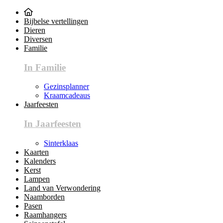
Bijbelse vertellingen
Dieren
Diversen
Familie
In Familie
Gezinsplanner
Kraamcadeaus
Jaarfeesten
In Jaarfeesten
Sinterklaas
Kaarten
Kalenders
Kerst
Lampen
Land van Verwondering
Naamborden
Pasen
Raamhangers