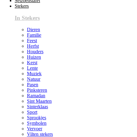
Seizoenstafel
Stekers
In Stekers
Dieren
Familie
Feest
Herfst
Houders
Huizen
Kerst
Lente
Muziek
Natuur
Pasen
Pinksteren
Ramadan
Sint Maarten
Sinterklaas
Sport
Sprookjes
Symbolen
Vervoer
Vilten stekers