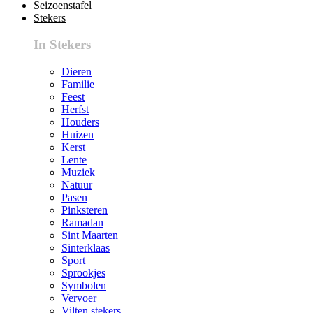
Seizoenstafel
Stekers
In Stekers
Dieren
Familie
Feest
Herfst
Houders
Huizen
Kerst
Lente
Muziek
Natuur
Pasen
Pinksteren
Ramadan
Sint Maarten
Sinterklaas
Sport
Sprookjes
Symbolen
Vervoer
Vilten stekers