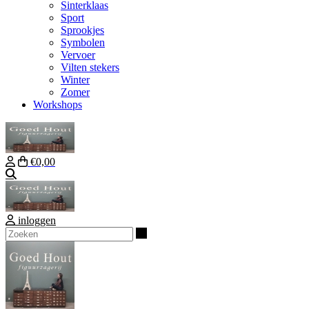
Sinterklaas
Sport
Sprookjes
Symbolen
Vervoer
Vilten stekers
Winter
Zomer
Workshops
€0,00
Zoeken
inloggen
Zoeken