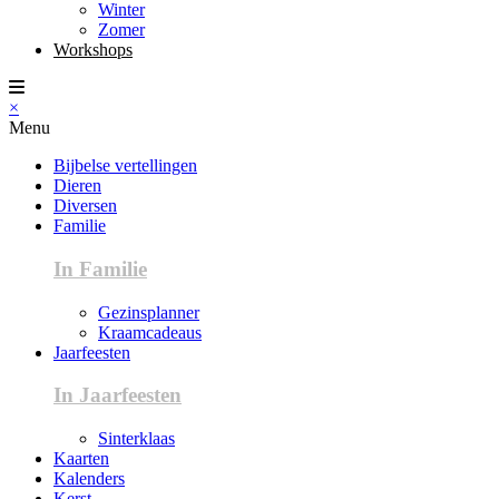
Winter
Zomer
Workshops
×
Menu
Bijbelse vertellingen
Dieren
Diversen
Familie
In Familie
Gezinsplanner
Kraamcadeaus
Jaarfeesten
In Jaarfeesten
Sinterklaas
Kaarten
Kalenders
Kerst