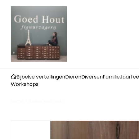
Bijbelse vertellingen
Dieren
Diversen
Familie
Jaarfee
Workshops
Home
>
Steker eekhoorn