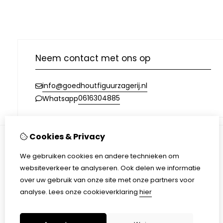
Neem contact met ons op
info@goedhoutfiguurzagerij.nl
0616304885
Whatsapp
Cookies & Privacy
Informatie
We gebruiken cookies en andere technieken om
Over ons
websiteverkeer te analyseren. Ook delen we informatie
Verzending
over uw gebruik van onze site met onze partners voor
Disclaimer
analyse.
Lees onze cookieverklaring
hier
Algemene voorwaarden