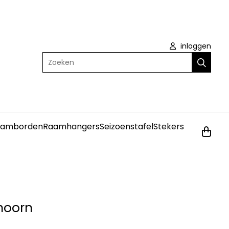
inloggen
Zoeken
amborden
Raamhangers
Seizoenstafel
Stekers
hoorn