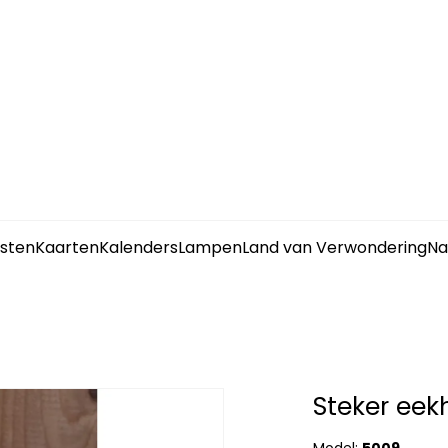
sten
Kaarten
Kalenders
Lampen
Land van Verwondering
Na
Steker eek