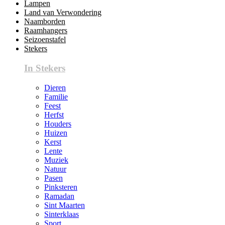
Lampen
Land van Verwondering
Naamborden
Raamhangers
Seizoenstafel
Stekers
In Stekers
Dieren
Familie
Feest
Herfst
Houders
Huizen
Kerst
Lente
Muziek
Natuur
Pasen
Pinksteren
Ramadan
Sint Maarten
Sinterklaas
Sport