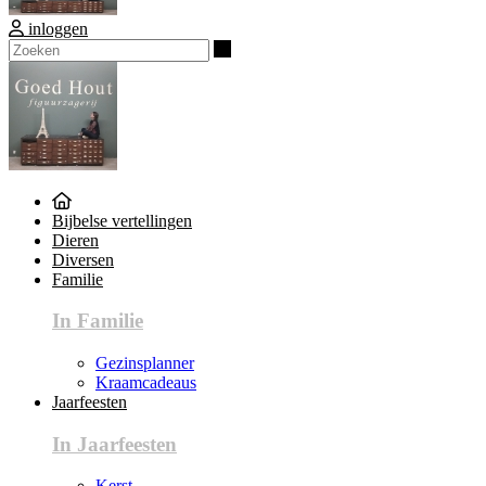
inloggen
Zoeken
Bijbelse vertellingen
Dieren
Diversen
Familie
In Familie
Gezinsplanner
Kraamcadeaus
Jaarfeesten
In Jaarfeesten
Kerst