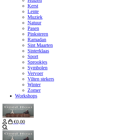
Huizen
Kerst
Lente
Muziek
Natuur
Pasen
Pinksteren
Ramadan
Sint Maarten
Sinterklaas
Sport
Sprookjes
Symbolen
Vervoer
Vilten stekers
Winter
Zomer
Workshops
€0,00
Zoeken