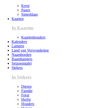
Kerst
Pasen
Sinterklaas
Kaarten
In Kaarten
Kaartenhouders
Kalenders
Lampen
Land van Verwondering
Naamborden
Raamhangers
Seizoenstafel
Stekers
In Stekers
Dieren
Familie
Feest
Herfst
Houders