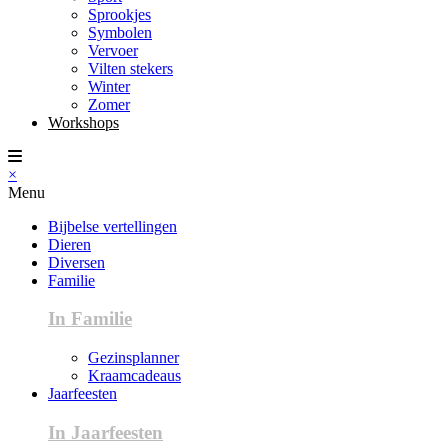
Sprookjes
Symbolen
Vervoer
Vilten stekers
Winter
Zomer
Workshops
×
Menu
Bijbelse vertellingen
Dieren
Diversen
Familie
In Familie
Gezinsplanner
Kraamcadeaus
Jaarfeesten
In Jaarfeesten