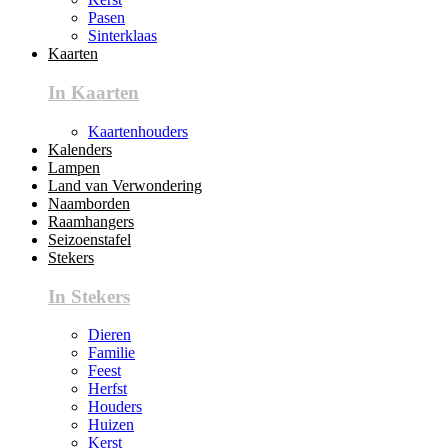
Pasen
Sinterklaas
Kaarten
In Kaarten
Kaartenhouders
Kalenders
Lampen
Land van Verwondering
Naamborden
Raamhangers
Seizoenstafel
Stekers
In Stekers
Dieren
Familie
Feest
Herfst
Houders
Huizen
Kerst