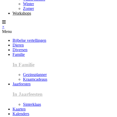
Winter
Zomer
Workshops
×
Menu
Bijbelse vertellingen
Dieren
Diversen
Familie
In Familie
Gezinsplanner
Kraamcadeaus
Jaarfeesten
In Jaarfeesten
Sinterklaas
Kaarten
Kalenders