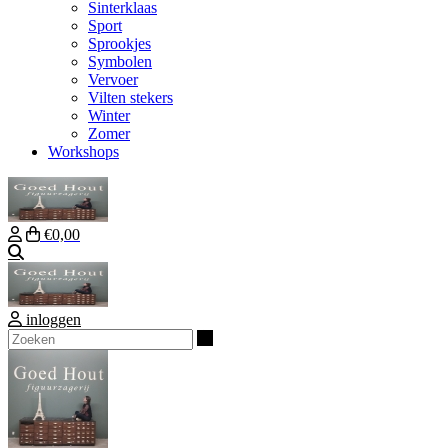
Sinterklaas
Sport
Sprookjes
Symbolen
Vervoer
Vilten stekers
Winter
Zomer
Workshops
€0,00
Zoeken
inloggen
Zoeken