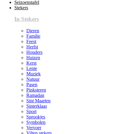
Seizoenstafel
Stekers
In Stekers
Dieren
Familie
Feest
Herfst
Houders
Huizen
Kerst
Lente
Muziek
Natuur
Pasen
Pinksteren
Ramadan
Sint Maarten
Sinterklaas
Sport
Sprookjes
Symbolen
Vervoer
Vilten stekers