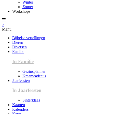
Winter
Zomer
Workshops
×
Menu
Bijbelse vertellingen
Dieren
Diversen
Familie
In Familie
Gezinsplanner
Kraamcadeaus
Jaarfeesten
In Jaarfeesten
Sinterklaas
Kaarten
Kalenders
Kerst