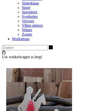
Sinterklaas
Sport
Sprookjes
Symbolen
Vervoer
Vilten stekers
Winter
Zomer
Workshops
Zoeken
Uw winkelwagen is leeg!
Home
>
Stekers
>
Sint Maarten
>
Steker sint Maarten en de
bedelaar