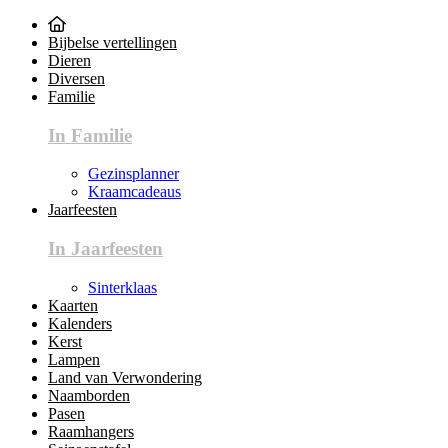
Bijbelse vertellingen
Dieren
Diversen
Familie
In Familie
Gezinsplanner
Kraamcadeaus
Jaarfeesten
In Jaarfeesten
Sinterklaas
Kaarten
Kalenders
Kerst
Lampen
Land van Verwondering
Naamborden
Pasen
Raamhangers