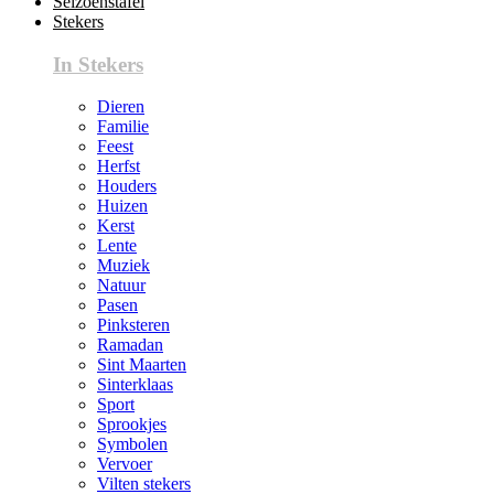
Seizoenstafel
Stekers
In Stekers
Dieren
Familie
Feest
Herfst
Houders
Huizen
Kerst
Lente
Muziek
Natuur
Pasen
Pinksteren
Ramadan
Sint Maarten
Sinterklaas
Sport
Sprookjes
Symbolen
Vervoer
Vilten stekers