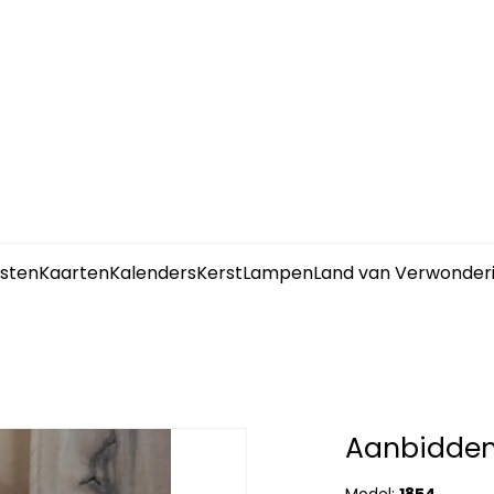
sten
Kaarten
Kalenders
Kerst
Lampen
Land van Verwonder
Aanbidden