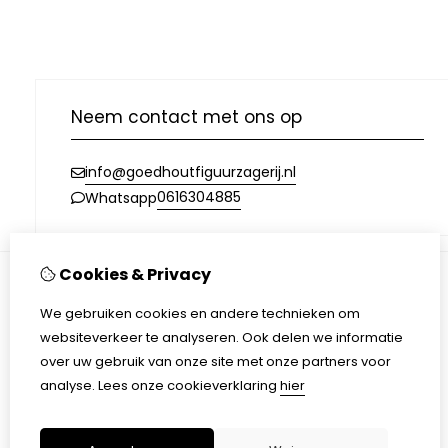
Neem contact met ons op
info@goedhoutfiguurzagerij.nl
0616304885
Whatsapp
Cookies & Privacy
Informatie
We gebruiken cookies en andere technieken om
Over ons
websiteverkeer te analyseren. Ook delen we informatie
Verzending
over uw gebruik van onze site met onze partners voor
Disclaimer
analyse.
Lees onze cookieverklaring
hier
Algemene voorwaarden