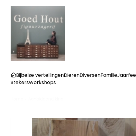
Bijbelse vertellingen
Dieren
Diversen
Familie
Jaarfee
Stekers
Workshops
Home
>
Aanbiddend kind