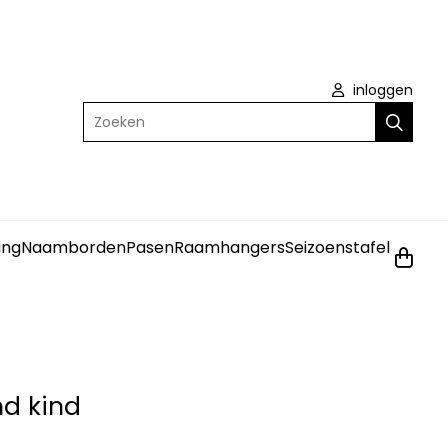
inloggen
Zoeken
ing
Naamborden
Pasen
Raamhangers
Seizoenstafel
d kind