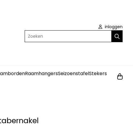
inloggen
Zoeken
amborden
Raamhangers
Seizoenstafel
Stekers
 tabernakel