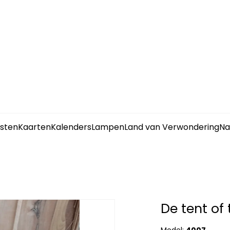
sten
Kaarten
Kalenders
Lampen
Land van Verwondering
Na
De tent of