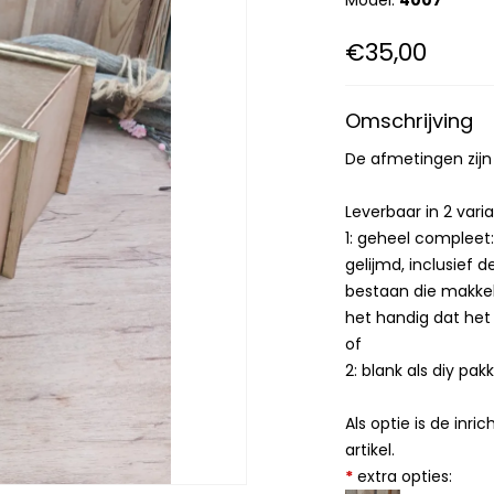
Model:
4007
€35,00
Omschrijving
De afmetingen zijn 1
Leverbaar in 2 vari
1: geheel compleet:
gelijmd, inclusief d
bestaan die makkeli
het handig dat het 
of
2: blank als diy pak
Als optie is de inric
artikel.
*
extra opties: