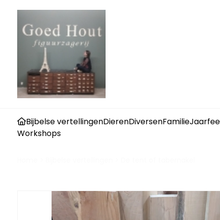
Bijbelse vertellingen
Dieren
Diversen
Familie
Jaarfee
Workshops
Home
>
Bijbelse vertellingen
>
De tent of tabernakel