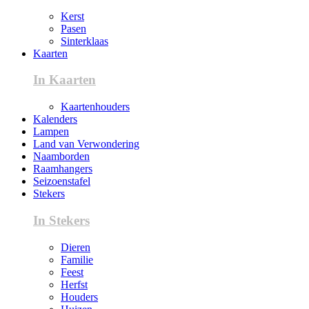
Kerst
Pasen
Sinterklaas
Kaarten
In Kaarten
Kaartenhouders
Kalenders
Lampen
Land van Verwondering
Naamborden
Raamhangers
Seizoenstafel
Stekers
In Stekers
Dieren
Familie
Feest
Herfst
Houders