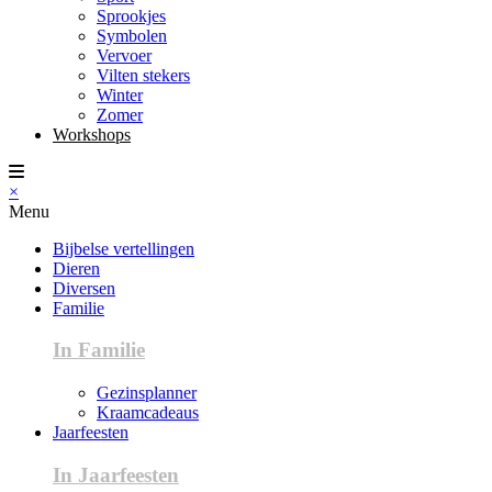
Sprookjes
Symbolen
Vervoer
Vilten stekers
Winter
Zomer
Workshops
×
Menu
Bijbelse vertellingen
Dieren
Diversen
Familie
In Familie
Gezinsplanner
Kraamcadeaus
Jaarfeesten
In Jaarfeesten