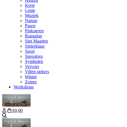
Huizen
Kerst
Lente
Muziek
Natuur
Pasen
Pinksteren
Ramadan
Sint Maarten
Sinterklaas
Sport
Sprookjes
Symbolen
Vervoer
Vilten stekers
Winter
Zomer
Workshops
€0,00
Zoeken