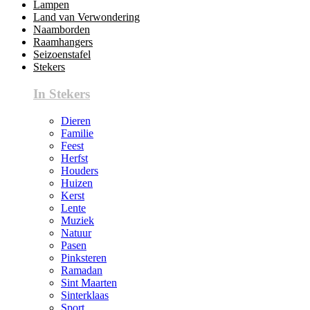
Lampen
Land van Verwondering
Naamborden
Raamhangers
Seizoenstafel
Stekers
In Stekers
Dieren
Familie
Feest
Herfst
Houders
Huizen
Kerst
Lente
Muziek
Natuur
Pasen
Pinksteren
Ramadan
Sint Maarten
Sinterklaas
Sport