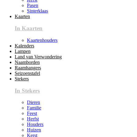
Pasen
Sinterklaas
Kaarten
In Kaarten
Kaartenhouders
Kalenders
Lampen
Land van Verwondering
Naamborden
Raamhangers
Seizoenstafel
Stekers
In Stekers
Dieren
Familie
Feest
Herfst
Houders
Huizen
Kerst