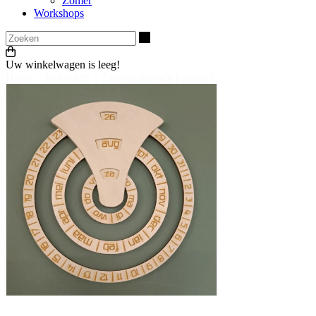
Zomer
Workshops
Zoeken
Uw winkelwagen is leeg!
Home
>
Kalenders
>
Eeuwigdurende kalender