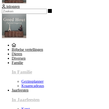
inloggen
Zoeken
Bijbelse vertellingen
Dieren
Diversen
Familie
In Familie
Gezinsplanner
Kraamcadeaus
Jaarfeesten
In Jaarfeesten
Kerst