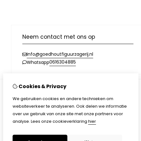
Neem contact met ons op
info@goedhoutfiguurzagerij.nl
0616304885
Whatsapp
Cookies & Privacy
Informatie
We gebruiken cookies en andere technieken om
Over ons
websiteverkeer te analyseren. Ook delen we informatie
Verzending
over uw gebruik van onze site met onze partners voor
Disclaimer
analyse.
Lees onze cookieverklaring
hier
Algemene voorwaarden