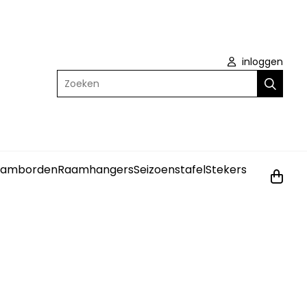
inloggen
Zoeken
amborden
Raamhangers
Seizoenstafel
Stekers