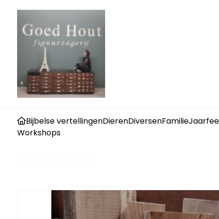
Bijbelse vertellingen
Dieren
Diversen
Familie
Jaarfee
Workshops
Home
>
Dieren
>
Haan