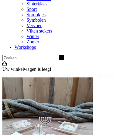
Sinterklaas
Sport
Sprookjes
Symbolen
Vervoer
Vilten stekers
Winter
Zomer
Workshops
Zoeken
Uw winkelwagen is leeg!
Home
>
Bijbelse vertellingen
>
Inrichting van de tabernakel