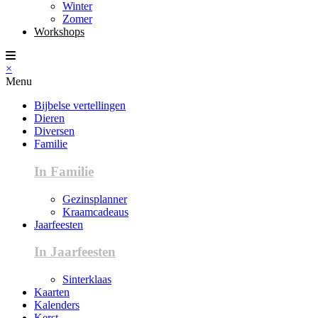
Winter
Zomer
Workshops
×
Menu
Bijbelse vertellingen
Dieren
Diversen
Familie
In Familie
Gezinsplanner
Kraamcadeaus
Jaarfeesten
In Jaarfeesten
Sinterklaas
Kaarten
Kalenders
Kerst