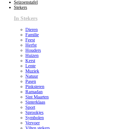
Seizoenstafel
Stekers
In Stekers
Dieren
Familie
Feest
Herfst
Houders
Huizen
Kerst
Lente
Muziek
Natuur
Pasen
Pinksteren
Ramadan
Sint Maarten
Sinterklaas
Sport
Sprookjes
Symbolen
Vervoer
Vilten stekers