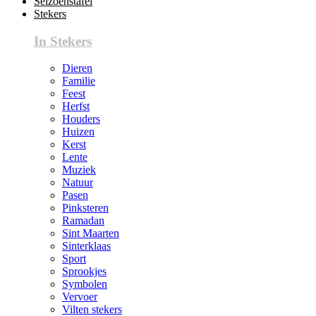
Seizoenstafel
Stekers
In Stekers
Dieren
Familie
Feest
Herfst
Houders
Huizen
Kerst
Lente
Muziek
Natuur
Pasen
Pinksteren
Ramadan
Sint Maarten
Sinterklaas
Sport
Sprookjes
Symbolen
Vervoer
Vilten stekers