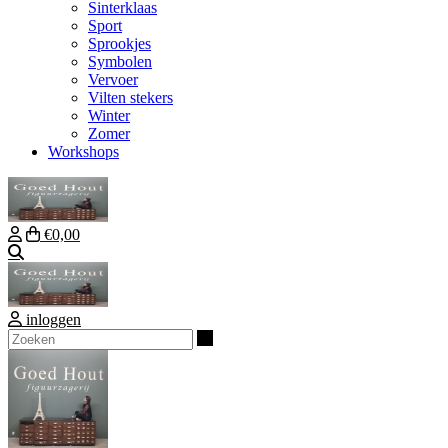
Sinterklaas
Sport
Sprookjes
Symbolen
Vervoer
Vilten stekers
Winter
Zomer
Workshops
€0,00
Zoeken
inloggen
Zoeken