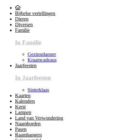
Bijbelse vertellingen
Dieren
Diversen
Familie
In Familie
Gezinsplanner
Kraamcadeaus
Jaarfeesten
In Jaarfeesten
Sinterklaas
Kaarten
Kalenders
Kerst
Lampen
Land van Verwondering
Naamborden
Pasen
Raamhangers