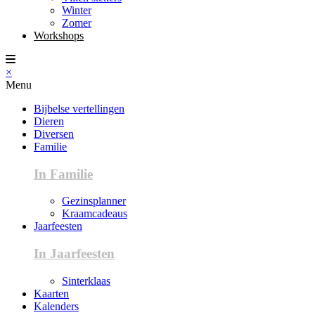
Winter
Zomer
Workshops
×
Menu
Bijbelse vertellingen
Dieren
Diversen
Familie
In Familie
Gezinsplanner
Kraamcadeaus
Jaarfeesten
In Jaarfeesten
Sinterklaas
Kaarten
Kalenders