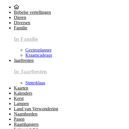
Bijbelse vertellingen
Dieren
Diversen
Familie
In Familie
Gezinsplanner
Kraamcadeaus
Jaarfeesten
In Jaarfeesten
Sinterklaas
Kaarten
Kalenders
Kerst
Lampen
Land van Verwondering
Naamborden
Pasen
Raamhangers