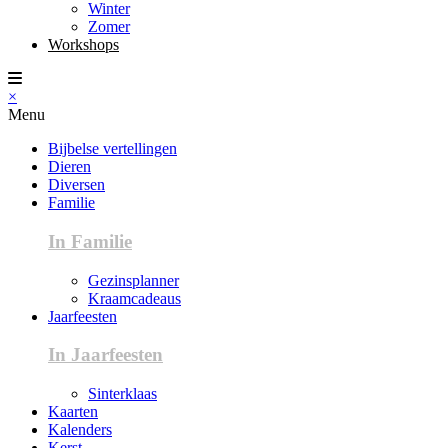
Winter
Zomer
Workshops
×
Menu
Bijbelse vertellingen
Dieren
Diversen
Familie
In Familie
Gezinsplanner
Kraamcadeaus
Jaarfeesten
In Jaarfeesten
Sinterklaas
Kaarten
Kalenders
Kerst