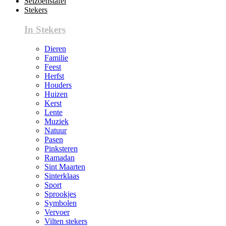
Seizoenstafel
Stekers
In Stekers
Dieren
Familie
Feest
Herfst
Houders
Huizen
Kerst
Lente
Muziek
Natuur
Pasen
Pinksteren
Ramadan
Sint Maarten
Sinterklaas
Sport
Sprookjes
Symbolen
Vervoer
Vilten stekers