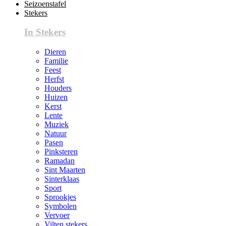
Seizoenstafel
Stekers
In Stekers
Dieren
Familie
Feest
Herfst
Houders
Huizen
Kerst
Lente
Muziek
Natuur
Pasen
Pinksteren
Ramadan
Sint Maarten
Sinterklaas
Sport
Sprookjes
Symbolen
Vervoer
Vilten stekers