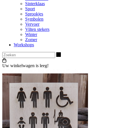
Sinterklaas
Sport
Sprookjes
Symbolen
Vervoer
Vilten stekers
Winter
Zomer
Workshops
Zoeken
Uw winkelwagen is leeg!
Home
>
Kaarten
>
Just Wash Your Hands