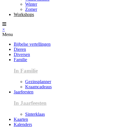
Winter
Zomer
Workshops
×
Menu
Bijbelse vertellingen
Dieren
Diversen
Familie
In Familie
Gezinsplanner
Kraamcadeaus
Jaarfeesten
In Jaarfeesten
Sinterklaas
Kaarten
Kalenders