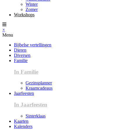
Winter
Zomer
Workshops
×
Menu
Bijbelse vertellingen
Dieren
Diversen
Familie
In Familie
Gezinsplanner
Kraamcadeaus
Jaarfeesten
In Jaarfeesten
Sinterklaas
Kaarten
Kalenders