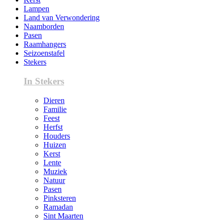
Lampen
Land van Verwondering
Naamborden
Pasen
Raamhangers
Seizoenstafel
Stekers
In Stekers
Dieren
Familie
Feest
Herfst
Houders
Huizen
Kerst
Lente
Muziek
Natuur
Pasen
Pinksteren
Ramadan
Sint Maarten