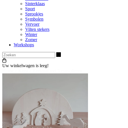
Sinterklaas
Sport
Sprookjes
Symbolen
Vervoer
Vilten stekers
Winter
Zomer
Workshops
Zoeken
Uw winkelwagen is leeg!
Home
>
Kerst
>
Kerststal met 5 extra dieren