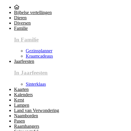
Bijbelse vertellingen
Dieren
Diversen
Familie
In Familie
Gezinsplanner
Kraamcadeaus
Jaarfeesten
In Jaarfeesten
Sinterklaas
Kaarten
Kalenders
Kerst
Lampen
Land van Verwondering
Naamborden
Pasen
Raamhangers