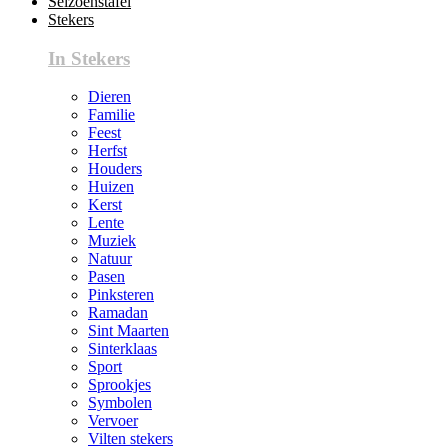
Seizoenstafel
Stekers
In Stekers
Dieren
Familie
Feest
Herfst
Houders
Huizen
Kerst
Lente
Muziek
Natuur
Pasen
Pinksteren
Ramadan
Sint Maarten
Sinterklaas
Sport
Sprookjes
Symbolen
Vervoer
Vilten stekers