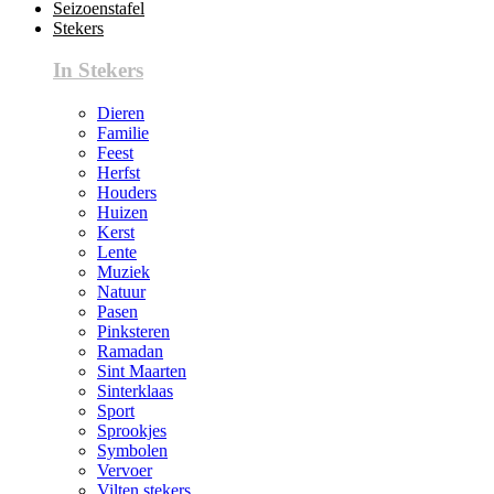
Seizoenstafel
Stekers
In Stekers
Dieren
Familie
Feest
Herfst
Houders
Huizen
Kerst
Lente
Muziek
Natuur
Pasen
Pinksteren
Ramadan
Sint Maarten
Sinterklaas
Sport
Sprookjes
Symbolen
Vervoer
Vilten stekers