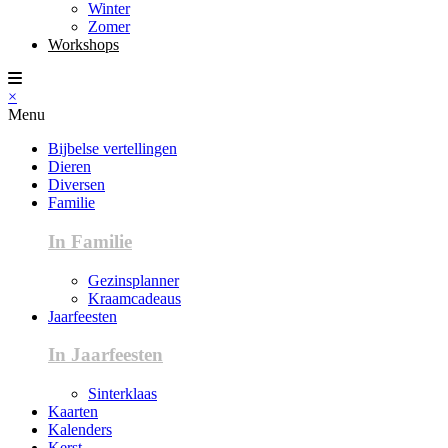
Winter
Zomer
Workshops
×
Menu
Bijbelse vertellingen
Dieren
Diversen
Familie
In Familie
Gezinsplanner
Kraamcadeaus
Jaarfeesten
In Jaarfeesten
Sinterklaas
Kaarten
Kalenders
Kerst