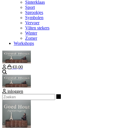
Sinterklaas
Sport
Sprookjes
Symbolen
Vervoer
Vilten stekers
Winter
Zomer
Workshops
€0,00
Zoeken
inloggen
Zoeken