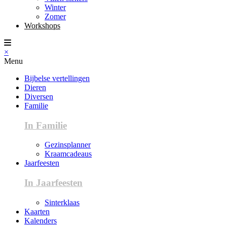
Winter
Zomer
Workshops
×
Menu
Bijbelse vertellingen
Dieren
Diversen
Familie
In Familie
Gezinsplanner
Kraamcadeaus
Jaarfeesten
In Jaarfeesten
Sinterklaas
Kaarten
Kalenders