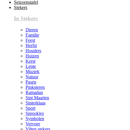
Seizoenstafel
Stekers
In Stekers
Dieren
Familie
Feest
Herfst
Houders
Huizen
Kerst
Lente
Muziek
Natuur
Pasen
Pinksteren
Ramadan
Sint Maarten
Sinterklaas
Sport
Sprookjes
Symbolen
Vervoer
Vilten stekers