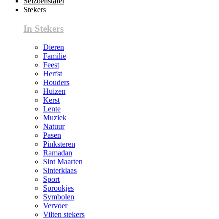
Seizoenstafel
Stekers
In Stekers
Dieren
Familie
Feest
Herfst
Houders
Huizen
Kerst
Lente
Muziek
Natuur
Pasen
Pinksteren
Ramadan
Sint Maarten
Sinterklaas
Sport
Sprookjes
Symbolen
Vervoer
Vilten stekers