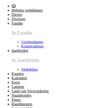
Bijbelse vertellingen
Dieren
Diversen
Familie
In Familie
Gezinsplanner
Kraamcadeaus
Jaarfeesten
In Jaarfeesten
Sinterklaas
Kaarten
Kalenders
Kerst
Lampen
Land van Verwondering
Naamborden
Pasen
Raamhangers