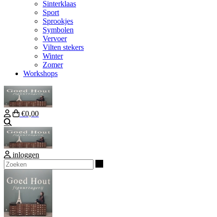
Sinterklaas
Sport
Sprookjes
Symbolen
Vervoer
Vilten stekers
Winter
Zomer
Workshops
€0,00
Zoeken
inloggen
Zoeken