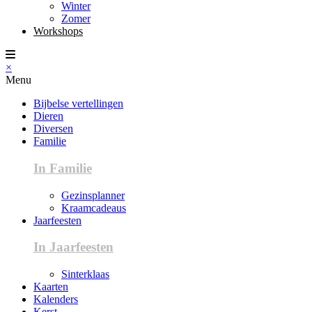
Winter
Zomer
Workshops
×
Menu
Bijbelse vertellingen
Dieren
Diversen
Familie
In Familie
Gezinsplanner
Kraamcadeaus
Jaarfeesten
In Jaarfeesten
Sinterklaas
Kaarten
Kalenders
Kerst