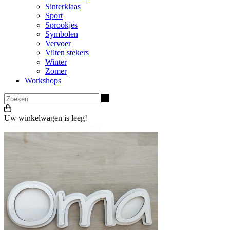
Sinterklaas
Sport
Sprookjes
Symbolen
Vervoer
Vilten stekers
Winter
Zomer
Workshops
Zoeken
Uw winkelwagen is leeg!
Home
>
Knutselproject 'Oma'