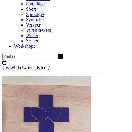
Sinterklaas
Sport
Sprookjes
Symbolen
Vervoer
Vilten stekers
Winter
Zomer
Workshops
Zoeken
Uw winkelwagen is leeg!
Home
>
Bijbelse vertellingen
>
Het mysterie van Pasen