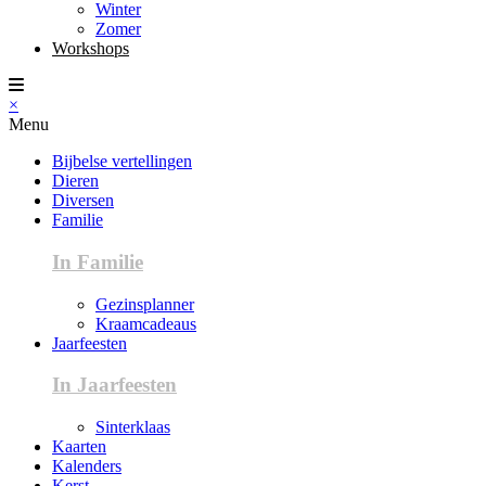
Winter
Zomer
Workshops
×
Menu
Bijbelse vertellingen
Dieren
Diversen
Familie
In Familie
Gezinsplanner
Kraamcadeaus
Jaarfeesten
In Jaarfeesten
Sinterklaas
Kaarten
Kalenders
Kerst