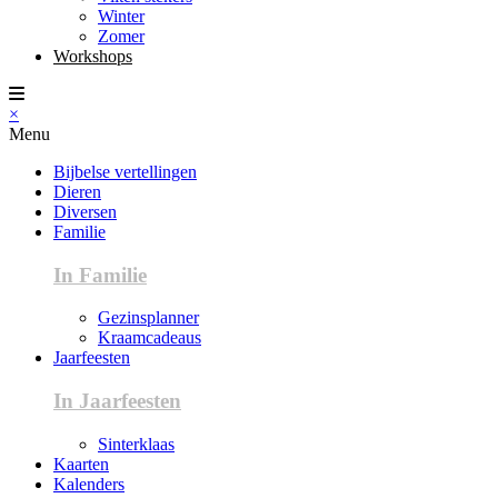
Winter
Zomer
Workshops
×
Menu
Bijbelse vertellingen
Dieren
Diversen
Familie
In Familie
Gezinsplanner
Kraamcadeaus
Jaarfeesten
In Jaarfeesten
Sinterklaas
Kaarten
Kalenders