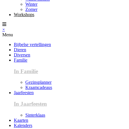
Winter
Zomer
Workshops
×
Menu
Bijbelse vertellingen
Dieren
Diversen
Familie
In Familie
Gezinsplanner
Kraamcadeaus
Jaarfeesten
In Jaarfeesten
Sinterklaas
Kaarten
Kalenders