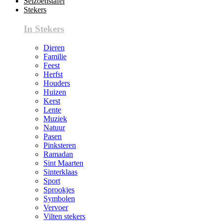
Seizoenstafel
Stekers
In Stekers
Dieren
Familie
Feest
Herfst
Houders
Huizen
Kerst
Lente
Muziek
Natuur
Pasen
Pinksteren
Ramadan
Sint Maarten
Sinterklaas
Sport
Sprookjes
Symbolen
Vervoer
Vilten stekers