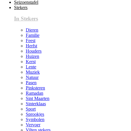
Seizoenstafel
Stekers
In Stekers
Dieren
Familie
Feest
Herfst
Houders
Huizen
Kerst
Lente
Muziek
Natuur
Pasen
Pinksteren
Ramadan
Sint Maarten
Sinterklaas
Sport
Sprookjes
Symbolen
Vervoer
Vilten stekers