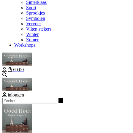
Sinterklaas
Sport
Sprookjes
Symbolen
Vervoer
Vilten stekers
Winter
Zomer
Workshops
€0,00
Zoeken
inloggen
Zoeken