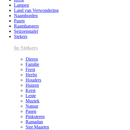
Lampen
Land van Verwondering
Naamborden
Pasen
Raamhangers
Seizoenstafel
Stekers
In Stekers
Dieren
Familie
Feest
Herfst
Houders
Huizen
Kerst
Lente
Muziek
Natuur
Pasen
Pinksteren
Ramadan
Sint Maarten