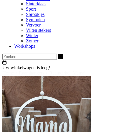
Sinterklaas
Sport
Sprookjes
Symbolen
Vervoer
Vilten stekers
Winter
Zomer
Workshops
Zoeken
Uw winkelwagen is leeg!
Home
>
Raamhangers
>
Raamcirkel 'Mama'