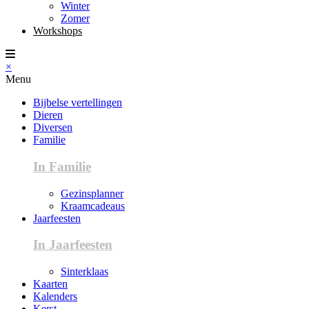
Winter
Zomer
Workshops
×
Menu
Bijbelse vertellingen
Dieren
Diversen
Familie
In Familie
Gezinsplanner
Kraamcadeaus
Jaarfeesten
In Jaarfeesten
Sinterklaas
Kaarten
Kalenders
Kerst