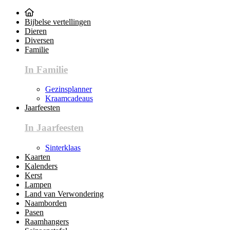
Bijbelse vertellingen
Dieren
Diversen
Familie
In Familie
Gezinsplanner
Kraamcadeaus
Jaarfeesten
In Jaarfeesten
Sinterklaas
Kaarten
Kalenders
Kerst
Lampen
Land van Verwondering
Naamborden
Pasen
Raamhangers