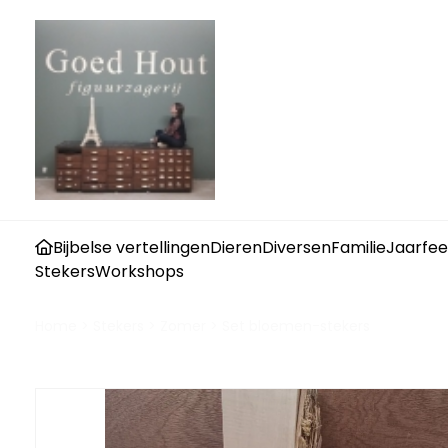
Bijbelse vertellingen
Dieren
Diversen
Familie
Jaarfee
Stekers
Workshops
Home
>
Stekers
>
Zomer
>
Set bloemen-stekers