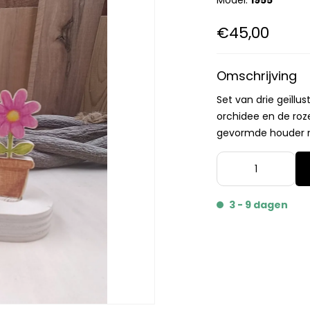
Model:
1955
€45,00
Omschrijving
Set van drie geïll
orchidee en de roze
gevormde houder m
3 - 9 dagen