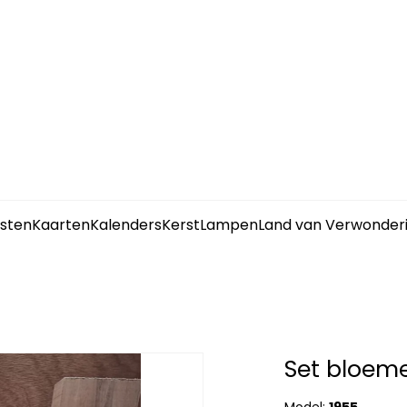
sten
Kaarten
Kalenders
Kerst
Lampen
Land van Verwonder
Set bloem