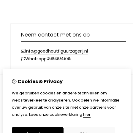
Neem contact met ons op
info@goedhoutfiguurzagerij.nl
0616304885
Whatsapp
Cookies & Privacy
Informatie
We gebruiken cookies en andere technieken om
Over ons
websiteverkeer te analyseren. Ook delen we informatie
Verzending
over uw gebruik van onze site met onze partners voor
Disclaimer
analyse.
Lees onze cookieverklaring
hier
Algemene voorwaarden