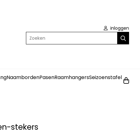
inloggen
Zoeken
ing
Naamborden
Pasen
Raamhangers
Seizoenstafel
en-stekers