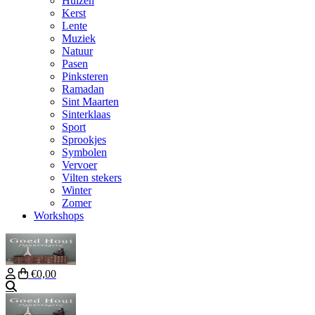
Huizen
Kerst
Lente
Muziek
Natuur
Pasen
Pinksteren
Ramadan
Sint Maarten
Sinterklaas
Sport
Sprookjes
Symbolen
Vervoer
Vilten stekers
Winter
Zomer
Workshops
€0,00
Zoeken