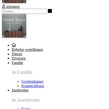
inloggen
Zoeken
Bijbelse vertellingen
Dieren
Diversen
Familie
In Familie
Gezinsplanner
Kraamcadeaus
Jaarfeesten
In Jaarfeesten
Kerst