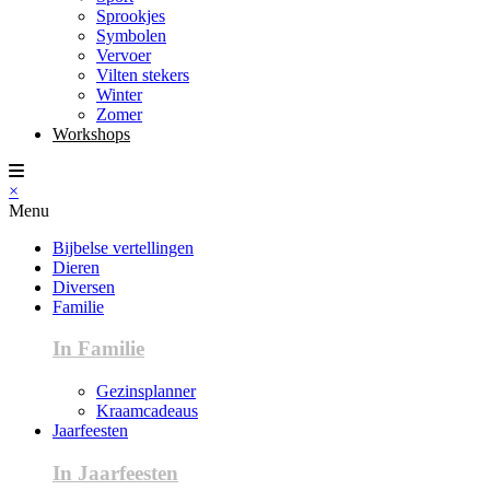
Sprookjes
Symbolen
Vervoer
Vilten stekers
Winter
Zomer
Workshops
×
Menu
Bijbelse vertellingen
Dieren
Diversen
Familie
In Familie
Gezinsplanner
Kraamcadeaus
Jaarfeesten
In Jaarfeesten