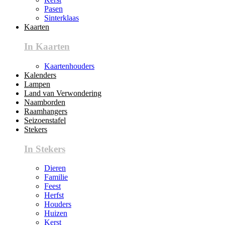
Pasen
Sinterklaas
Kaarten
In Kaarten
Kaartenhouders
Kalenders
Lampen
Land van Verwondering
Naamborden
Raamhangers
Seizoenstafel
Stekers
In Stekers
Dieren
Familie
Feest
Herfst
Houders
Huizen
Kerst