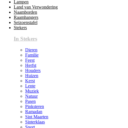
Lampen
Land van Verwondering
Naamborden
Raamhangers
Seizoenstafel
Stekers
In Stekers
Dieren
Familie
Feest
Herfst
Houders
Huizen
Kerst
Lente
Muziek
Natuur
Pasen
Pinksteren
Ramadan
Sint Maarten
Sinterklaas
Sport