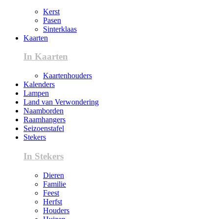
Kerst
Pasen
Sinterklaas
Kaarten
In Kaarten
Kaartenhouders
Kalenders
Lampen
Land van Verwondering
Naamborden
Raamhangers
Seizoenstafel
Stekers
In Stekers
Dieren
Familie
Feest
Herfst
Houders