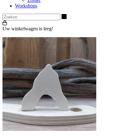
Zomer
Workshops
Zoeken
Uw winkelwagen is leeg!
Home
>
Stekers
>
Ramadan
>
Steker grot van Hira