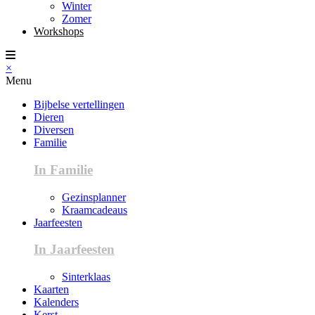
Winter
Zomer
Workshops
×
Menu
Bijbelse vertellingen
Dieren
Diversen
Familie
In Familie
Gezinsplanner
Kraamcadeaus
Jaarfeesten
In Jaarfeesten
Sinterklaas
Kaarten
Kalenders
Kerst