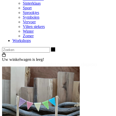
Sinterklaas
Sport
Sprookjes
Symbolen
Vervoer
Vilten stekers
Winter
Zomer
Workshops
Zoeken
Uw winkelwagen is leeg!
Home
>
Stekers
>
Feest
>
Steker pastelkleurige vlaggetjes