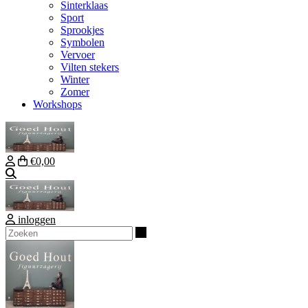
Sinterklaas
Sport
Sprookjes
Symbolen
Vervoer
Vilten stekers
Winter
Zomer
Workshops
€0,00
Zoeken
inloggen
Zoeken