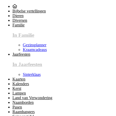
Bijbelse vertellingen
Dieren
Diversen
Familie
In Familie
Gezinsplanner
Kraamcadeaus
Jaarfeesten
In Jaarfeesten
Sinterklaas
Kaarten
Kalenders
Kerst
Lampen
Land van Verwondering
Naamborden
Pasen
Raamhangers