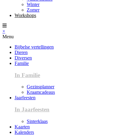
Winter
Zomer
Workshops
×
Menu
Bijbelse vertellingen
Dieren
Diversen
Familie
In Familie
Gezinsplanner
Kraamcadeaus
Jaarfeesten
In Jaarfeesten
Sinterklaas
Kaarten
Kalenders