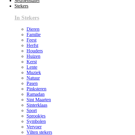
Seizoenstafel
Stekers
In Stekers
Dieren
Familie
Feest
Herfst
Houders
Huizen
Kerst
Lente
Muziek
Natuur
Pasen
Pinksteren
Ramadan
Sint Maarten
Sinterklaas
Sport
Sprookjes
Symbolen
Vervoer
Vilten stekers