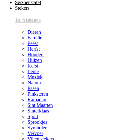
Seizoenstafel
Stekers
In Stekers
Dieren
Familie
Feest
Herfst
Houders
Huizen
Kerst
Lente
Muziek
Natuur
Pasen
Pinksteren
Ramadan
Sint Maarten
Sinterklaas
Sport
Sprookjes
Symbolen
Vervoer
Vilten stekers