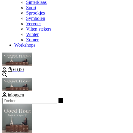
Sinterklaas
Sport
Sprookjes
Symbolen
Vervoer
Vilten stekers
Winter
Zomer
Workshops
€0,00
Zoeken
inloggen
Zoeken