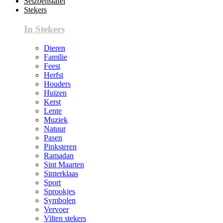
Seizoenstafel
Stekers
In Stekers
Dieren
Familie
Feest
Herfst
Houders
Huizen
Kerst
Lente
Muziek
Natuur
Pasen
Pinksteren
Ramadan
Sint Maarten
Sinterklaas
Sport
Sprookjes
Symbolen
Vervoer
Vilten stekers