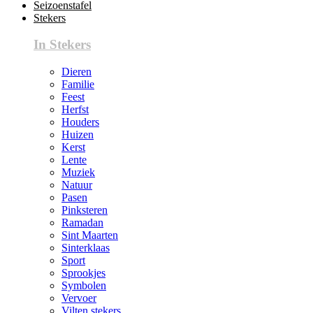
Seizoenstafel
Stekers
In Stekers
Dieren
Familie
Feest
Herfst
Houders
Huizen
Kerst
Lente
Muziek
Natuur
Pasen
Pinksteren
Ramadan
Sint Maarten
Sinterklaas
Sport
Sprookjes
Symbolen
Vervoer
Vilten stekers