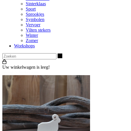
Sinterklaas
Sport
Sprookjes
Symbolen
Vervoer
Vilten stekers
Winter
Zomer
Workshops
Zoeken
Uw winkelwagen is leeg!
Home
>
Steker ram