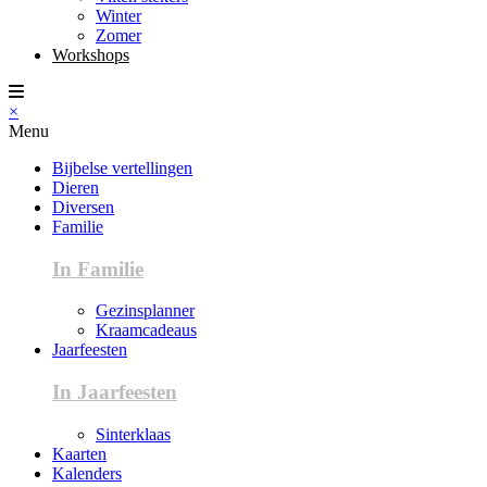
Winter
Zomer
Workshops
×
Menu
Bijbelse vertellingen
Dieren
Diversen
Familie
In Familie
Gezinsplanner
Kraamcadeaus
Jaarfeesten
In Jaarfeesten
Sinterklaas
Kaarten
Kalenders