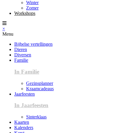
Winter
Zomer
Workshops
×
Menu
Bijbelse vertellingen
Dieren
Diversen
Familie
In Familie
Gezinsplanner
Kraamcadeaus
Jaarfeesten
In Jaarfeesten
Sinterklaas
Kaarten
Kalenders
Kerst