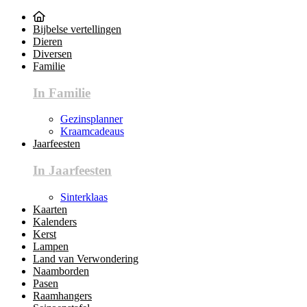
Bijbelse vertellingen
Dieren
Diversen
Familie
In Familie
Gezinsplanner
Kraamcadeaus
Jaarfeesten
In Jaarfeesten
Sinterklaas
Kaarten
Kalenders
Kerst
Lampen
Land van Verwondering
Naamborden
Pasen
Raamhangers