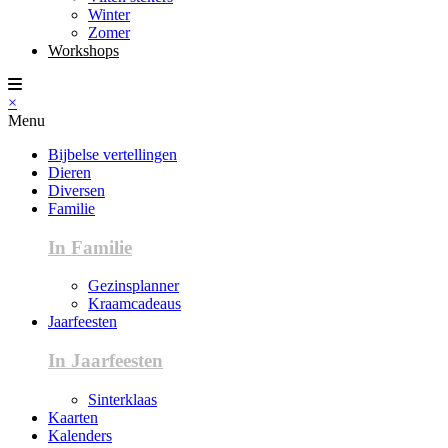
Winter
Zomer
Workshops
×
Menu
Bijbelse vertellingen
Dieren
Diversen
Familie
In Familie
Gezinsplanner
Kraamcadeaus
Jaarfeesten
In Jaarfeesten
Sinterklaas
Kaarten
Kalenders