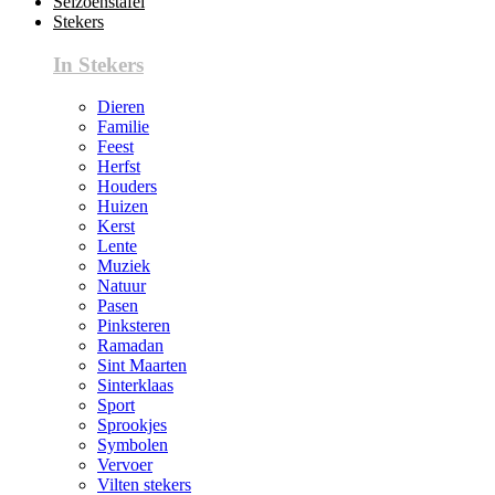
Seizoenstafel
Stekers
In Stekers
Dieren
Familie
Feest
Herfst
Houders
Huizen
Kerst
Lente
Muziek
Natuur
Pasen
Pinksteren
Ramadan
Sint Maarten
Sinterklaas
Sport
Sprookjes
Symbolen
Vervoer
Vilten stekers