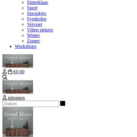
Sinterklaas
Sport
Sprookjes
Symbolen
Vervoer
Vilten stekers
Winter
Zomer
Workshops
€0,00
Zoeken
inloggen
Zoeken