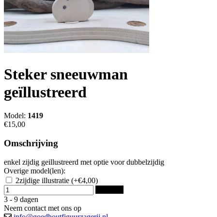
Steker sneeuwman
geïllustreerd
Model:
1419
€15,00
Omschrijving
enkel zijdig geillustreerd met optie voor dubbelzijdig
Overige model(len):
2zijdige illustratie
(+€4,00)
Bestellen
3 - 9 dagen
Neem contact met ons op
info@goedhoutfiguurzagerij.nl