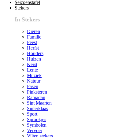
Seizoenstafel
Stekers
In Stekers
Dieren
Familie
Feest
Herfst
Houders
Huizen
Kerst
Lente
Muziek
Natuur
Pasen
Pinksteren
Ramadan
Sint Maarten
Sinterklaas
Sport
Sprookjes
Symbolen
Vervoer
Vilten stekers