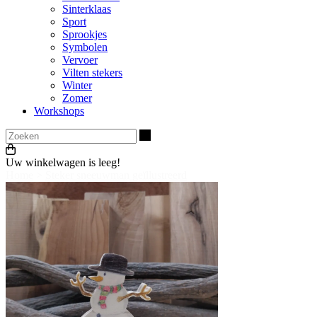
Sinterklaas
Sport
Sprookjes
Symbolen
Vervoer
Vilten stekers
Winter
Zomer
Workshops
Zoeken
Uw winkelwagen is leeg!
Home
>
Steker sneeuwman geïllustreerd