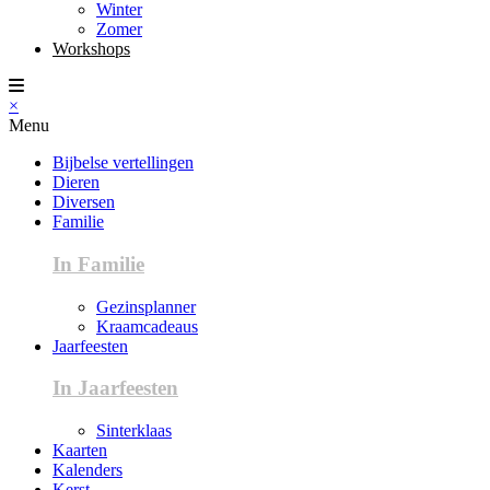
Winter
Zomer
Workshops
×
Menu
Bijbelse vertellingen
Dieren
Diversen
Familie
In Familie
Gezinsplanner
Kraamcadeaus
Jaarfeesten
In Jaarfeesten
Sinterklaas
Kaarten
Kalenders
Kerst