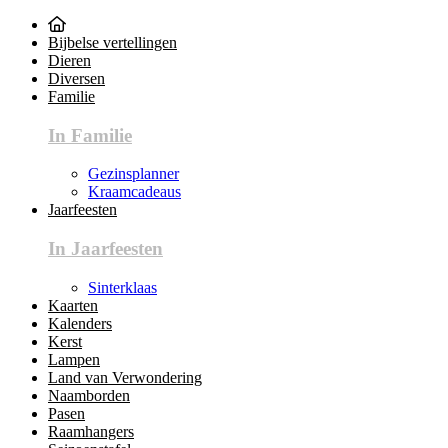
Bijbelse vertellingen
Dieren
Diversen
Familie
In Familie
Gezinsplanner
Kraamcadeaus
Jaarfeesten
In Jaarfeesten
Sinterklaas
Kaarten
Kalenders
Kerst
Lampen
Land van Verwondering
Naamborden
Pasen
Raamhangers