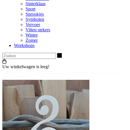
Sinterklaas
Sport
Sprookjes
Symbolen
Vervoer
Vilten stekers
Winter
Zomer
Workshops
Zoeken
Uw winkelwagen is leeg!
Home
>
Familie
>
Symbolisch beeld voor een moeder van een stil
geboren kindje