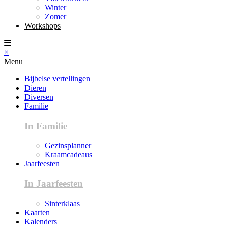
Winter
Zomer
Workshops
×
Menu
Bijbelse vertellingen
Dieren
Diversen
Familie
In Familie
Gezinsplanner
Kraamcadeaus
Jaarfeesten
In Jaarfeesten
Sinterklaas
Kaarten
Kalenders