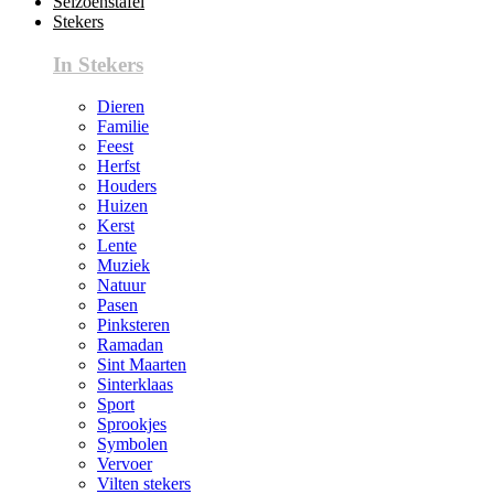
Seizoenstafel
Stekers
In Stekers
Dieren
Familie
Feest
Herfst
Houders
Huizen
Kerst
Lente
Muziek
Natuur
Pasen
Pinksteren
Ramadan
Sint Maarten
Sinterklaas
Sport
Sprookjes
Symbolen
Vervoer
Vilten stekers