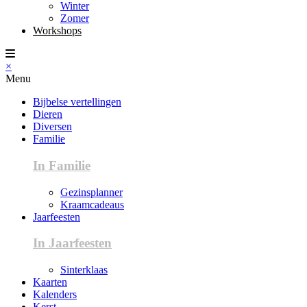
Winter
Zomer
Workshops
×
Menu
Bijbelse vertellingen
Dieren
Diversen
Familie
In Familie
Gezinsplanner
Kraamcadeaus
Jaarfeesten
In Jaarfeesten
Sinterklaas
Kaarten
Kalenders
Kerst