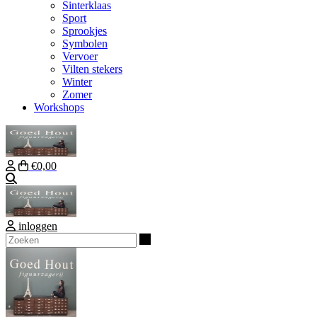
Sinterklaas
Sport
Sprookjes
Symbolen
Vervoer
Vilten stekers
Winter
Zomer
Workshops
€0,00
Zoeken
inloggen
Zoeken