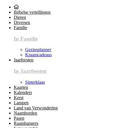
Bijbelse vertellingen
Dieren
Diversen
Familie
In Familie
Gezinsplanner
Kraamcadeaus
Jaarfeesten
In Jaarfeesten
Sinterklaas
Kaarten
Kalenders
Kerst
Lampen
Land van Verwondering
Naamborden
Pasen
Raamhangers