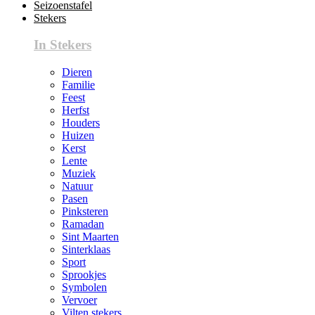
Seizoenstafel
Stekers
In Stekers
Dieren
Familie
Feest
Herfst
Houders
Huizen
Kerst
Lente
Muziek
Natuur
Pasen
Pinksteren
Ramadan
Sint Maarten
Sinterklaas
Sport
Sprookjes
Symbolen
Vervoer
Vilten stekers